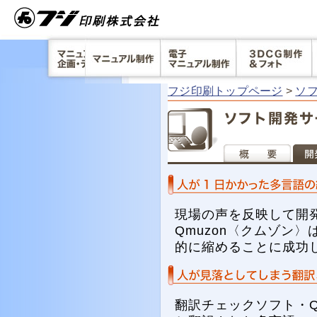
フジ印刷トップページ
>
ソ
現場の声を反映して開
Qmuzon〈クムゾン〉
的に縮めることに成功
翻訳チェックソフト・Q