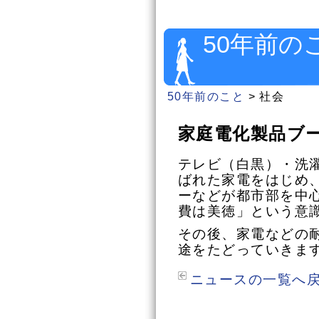
50年前の
50年前のこと
>
社会
家庭電化製品ブ
テレビ（白黒）・洗
ばれた家電をはじめ
ーなどが都市部を中
費は美徳」という意
その後、家電などの
途をたどっていきま
ニュースの一覧へ